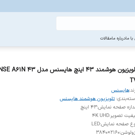
ا ما
درباره ما
مقالات
تلویزیون هوشمند 43 اینچ هایسنس مدل 3
T
ند:
هایسنس
ته‌بندی
:
تلویزیون هوشمند هایسنس
دازه صفحه نمایش
:
43 اینچ
یفیت تصویر
:
4K UHD
وع صفحه نمایش
:
LED
زولوشن
:
2160×3840