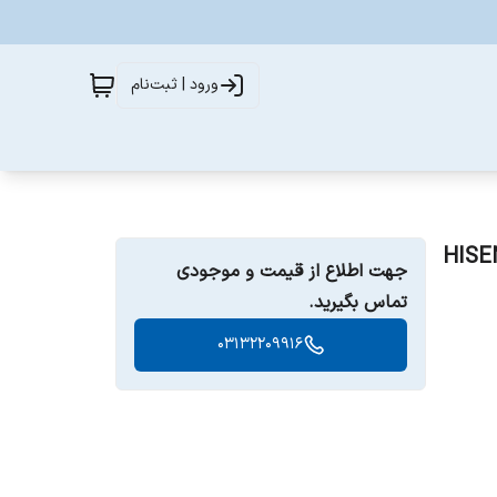
ورود | ثبت‌نام
HISENSE A61N 4
جهت اطلاع از قیمت و موجودی
تماس بگیرید.
03132209916