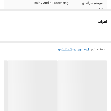
سیستم حرفه ای
Dolby Audio Processing
صدا
دالبی اتموس
دارد
نظرات
تعداد درگاه USB
2 عدد
تعداد درگاه HDMI
4 عدد
دسته‌بندی
:
تلویزیون هوشمند دوو
سیستم عامل
Google TV 11
ظرفیت حافظه
32 گیگابایت
داخلی
ظرفیت حافظه رم
3 گیگابابت
نوع پنل
LED
کیفیت تصویر
4K(ULTRA HD)