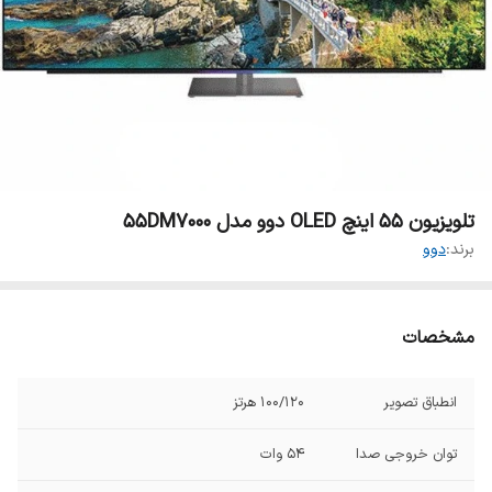
تلویزیون 55 اینچ OLED دوو مدل 55DM7000
برند:
دوو
مشخصات
انطباق تصویر
100/120 هرتز
توان خروجی صدا
54 وات