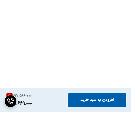
2
%
197,596,000
افزودن به سبد خرید
191,669,000