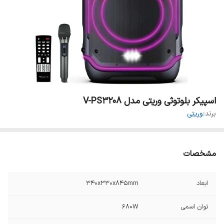
اسپیکر بلوتوثی وریتی مدل V-PS3208
برند:
وریتی
مشخصات
ابعاد
340x330x845mm
توان اسمی
680W