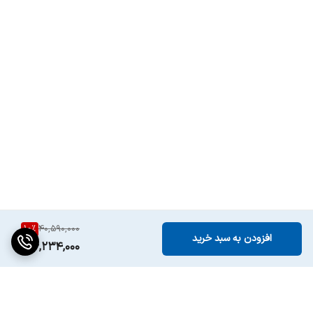
10
%
40,590,000
افزودن به سبد خرید
36,234,000