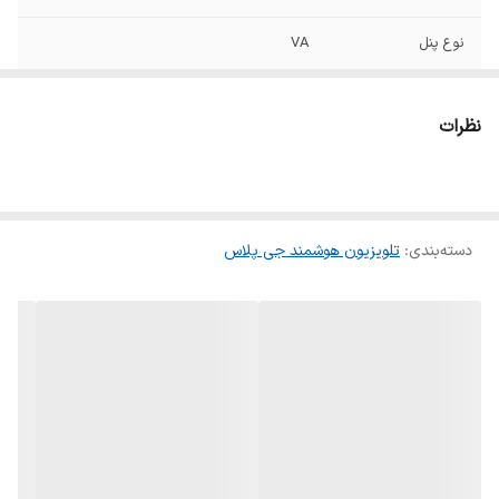
نوع پنل
VA
نور پس زمینه
دارد
نظرات
خروجی
دارد
هدفون/Line Out
کاهش دهنده نویز
دارد
تصویر
دسته‌بندی
:
تلویزیون هوشمند جی پلاس
نوع خروجی صدای
اپتیکال
دیجیتال
نوع پردازنده
4 هسته ای
پخش کننده
دارد
موسیقی