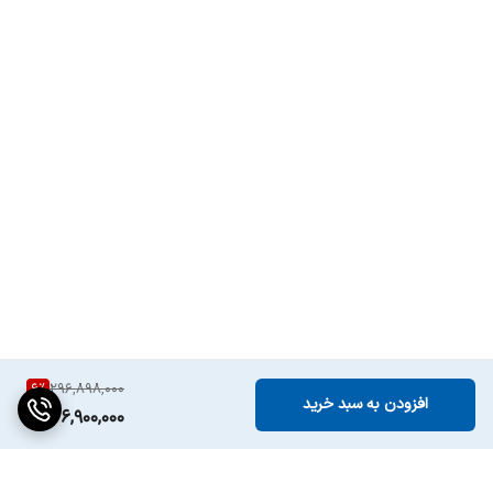
6
%
296,898,000
افزودن به سبد خرید
276,900,000