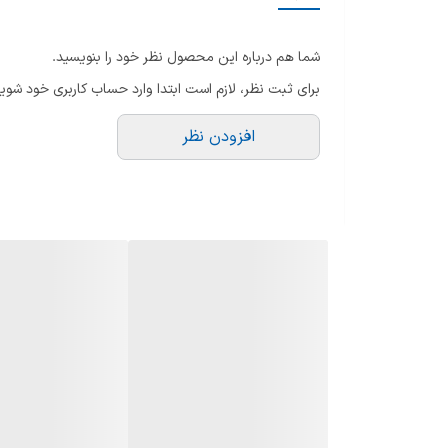
خروجی هدفون/Line Out
شما هم درباره این محصول نظر خود را بنویسید.
کاهش دهنده نویز تصویر
برای ثبت نظر، لازم است ابتدا وارد حساب کاربری خود شوید
نوع خروجی صدای دیجیتال
افزودن نظر
نوع پردازنده
پخش کننده موسیقی
نوع گیرنده دیجیتال (تیونر)
ویژگی‌های هوشمند
گرید انرژی
نوع صفحه نمایش