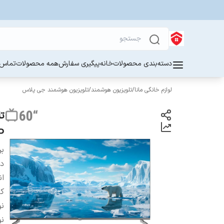
دسته‌بندی محصولات
خانه
پیگیری سفارش
همه محصولات
تماس ب
لوازم خانگی مانا
/
تلویزیون هوشمند
/
تلویزیون هوشمند جی پلاس
P
بر
دس
ان
ک
نو
نو