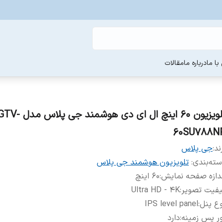
ا ما
درباره ما
مقالات
تلویزیون 60 اینچ ال ای دی هوشمند جی پلاس مدل
60SU788N
ند:
جی پلاس
ته‌بندی
:
تلویزیون هوشمند جی پلاس
دازه صفحه نمایش
:
60 اینچ
یفیت تصویر
:
Ultra HD - 4K
ع پنل
:
IPS level panel
ر پس زمینه
:
دارد