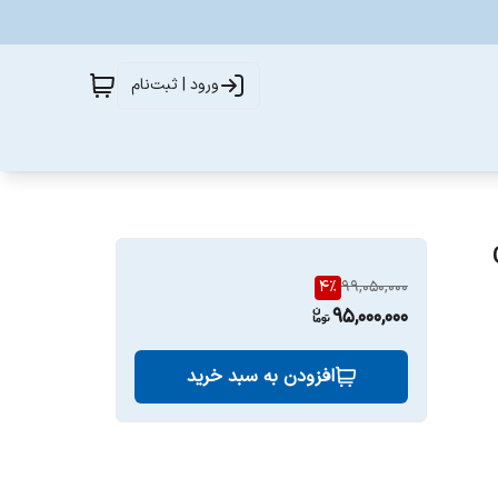
ورود | ثبت‌نام
 GTV-
4
%
99,050,000
95,000,000
افزودن به سبد خرید