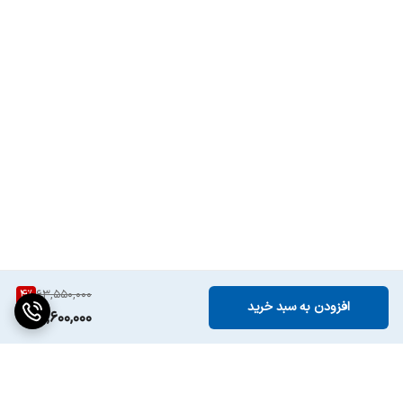
لوازم جانبی
برس طی کشی, پایه شارژر, سیم شارژر, مخزن
نگهداری آب
عرض
350 میلیمتر
عمق
350 میلیمتر
ارتفاع
97 میلیمتر
سایرمشخصات
قابلیت استفاده از دستیار صوتی گوگل و کنترل
صوتی
4
%
63,550,000
افزودن به سبد خرید
60,600,000