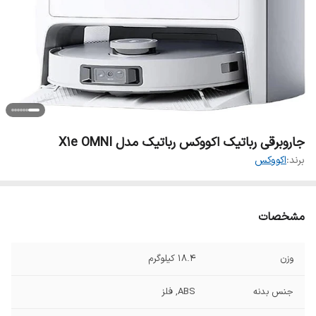
جاروبرقی رباتیک اکووکس رباتیک مدل X1e OMNI
برند:
اکووکس
مشخصات
وزن
18.4 کیلوگرم
جنس بدنه
ABS, فلز