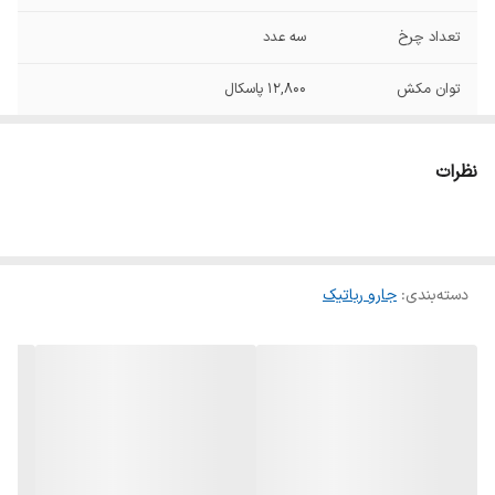
تعداد چرخ
سه عدد
توان مکش
12,800 پاسکال
سیستم تی‌کشی
OZMO Turbo با مخزن آب 90 میلی‌لیتر
نظرات
قطر پد تی‌کش
115 میلی‌متر
شست‌وشو خودکار و
دارد
خشک‌کردن پدها
دسته‌بندی
:
جارو رباتیک
سنسور تشخیص
افزایش قدرت مکش و بالا بردن خودکار پد
فرش
تی‌کش به میزان 15 میلی‌متر برای جلوگیری از
خیس شدن فرش
جلوگیری از سقوط و
دارد (ECOVACS Home)
برخورد کنترل از
طریق اپلیکیشن