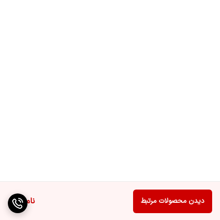
تشخیص موانع
با استفاده از سنسورهای RGBD
زمان شارژ
حدود 4 ساعت و 19 دقیقه
حالت بی‌صدا
تا 224 دقیقه (پوشش تا 320 متر مربع)
(جارو)
حالت استاندارد
تا 152 دقیقه (پوشش تا 173 متر مربع)
(جارو و تی‌کش)
دستیار صوتی YIKO
با قابلیت کنترل صوتی و سازگار با Alexa، Siri و
Google Assistant
2.0
مدیر ویدیو
قابلیت نظارت زنده بر خانه و ارتباط با اعضای
خانواده از طریق دوربین داخلی
قابلیت کنترل از
امکان برنامه‌ریزی، مشاهده نقشه و کنترل
طریق اپلیکیشن
عملکرد ربات از راه دور
ناموجود
دیدن محصولات مرتبط