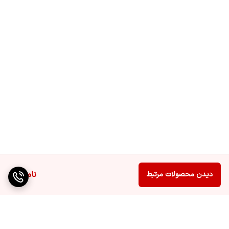
سه بعدی
لوازم جانبی
پایه شارژر, ماپ پد, مخزن آب
ارتفاع
950 میلیمتر
عمق
320 میلیمتر
سایر مشخصات
سیستم شستشوی چرخشی قدرتمند OZMO
Turbo قابلیت چرخش دوگانه, شستشوی
خودکار موپ با آب داغ, قابلیت تغییر ارتفاع
سطح, مکان کنترل با دستیار صوتی
عرض
353 میلیمتر
ناموجود
دیدن محصولات مرتبط