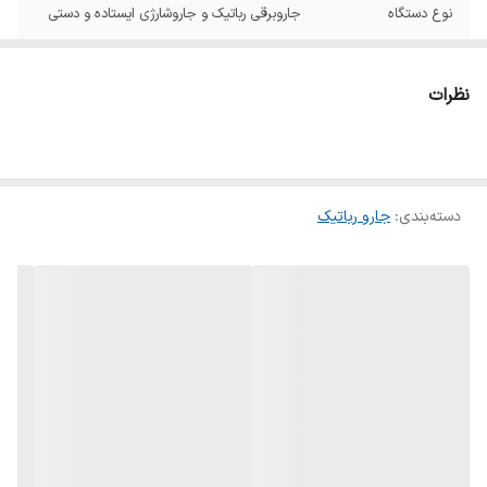
نوع دستگاه
جاروبرقی رباتیک و جاروشارژی ایستاده و دستی
عملکردها
جاروکشی, زمین شوی
نظرات
قابلیت کنترل از راه
ندارد
دور
ظرفیت محفظه گرد
420 میلی لیتر
و غبار
دسته‌بندی
:
جارو رباتیک
نوع باتری
Li-Ion
میزان شارژدهی باتری
210 دقیقه
نشانگر وضعیت شارژ
دارد
باتری
بازگشت خودکار به
بله
ایستگاه شارژ