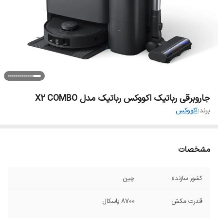
جاروبرقی رباتیک اکووکس رباتیک مدل X2 COMBO
برند:
اکووکس
مشخصات
کشور سازنده
چین
قدرت مکش
8700 پاسکال