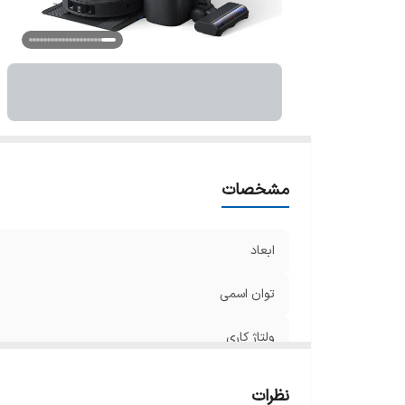
کن
نو
ح
تی
م
س
ا
ظر
مشخصات
نو
ق
ابعاد
ظ
قط
توان اسمی
تن
ولتاژ کاری
شس
ظ
وزن خالص
ظر
نظرات