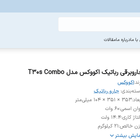
ا ما
درباره ما
مقالات
روبرقی رباتیک اکووکس مدل T30s Combo
ند:
اکووکس
ته‌بندی
:
جارو رباتیک
عاد
:
353 × 351 × 104 میلی‌متر
ان اسمی
:
60 وات
تاژ کاری
:
14.4 ولت
زن خالص
:
21 کیلوگرم
ستم جلوگیری از برخورد
:
دارد
مایش بیشتر