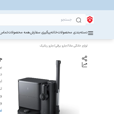
دسته‌بندی محصولات
خانه
پیگیری سفارش
همه محصولات
تماس ب
لوازم خانگی مانا
/
جارو برقی
/
جارو رباتیک
جا
بر
دس
اب
تو
ول
و
سی
ن