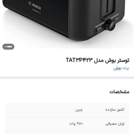
توستر بوش مدل TAT3P423
برند:
بوش
مشخصات
کشور سازنده
چین
توان مصرفی
۹۷۰ وات