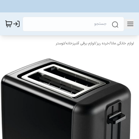
لوازم خانگی مانا
/
خرده ریز
/
لوازم برقی آشپزخانه
/
توستر