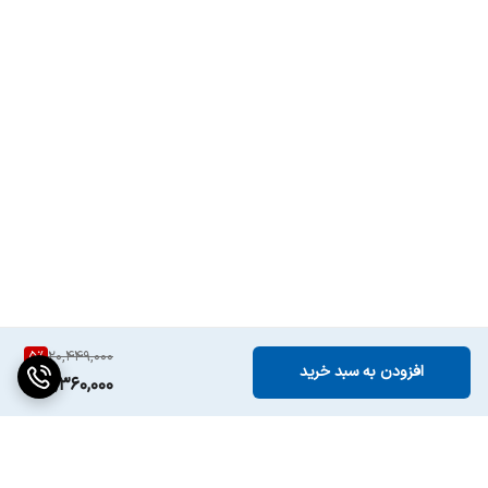
طول سیم برق
۱۲۰ سانتی متر
وزن
1/7 کیلوگرم
ابعاد
۱۹X ۳۰ X۱۷ سانتی‌متر
سایر مشخصات
سنسور الکترونیکی برای تست مداوم نان
تکنولوژی منحصر به
عملکرد Thick & Thin
فرد
نوع گارانتی
گارانتی اصلی اسپان سرویس
5
%
20,449,000
افزودن به سبد خرید
19,360,000