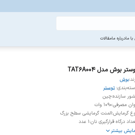
ا ما
درباره ما
مقالات
ستر بوش مدل TAT6A004
ند:
بوش
ته‌بندی
:
توستر
ور سازنده
:
چین
وان مصرفی
:
1090 وات
وع گرمایش
:
المنت گرمایشی سطح بزرگ
داد درگاه قرارگیری نان
:
1 عدد
داد برش های قرارگیری نان
:
2 عدد
مایش بیشتر