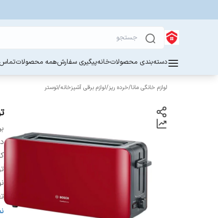
دسته‌بندی محصولات
خانه
پیگیری سفارش
همه محصولات
تماس ب
لوازم خانگی مانا
/
خرده ریز
/
لوازم برقی آشپزخانه
/
توستر
تو
بر
دس
کش
ت
ن
تع
تع
ن