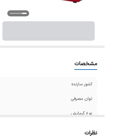
عم
قا
عم
تک
نو
قا
تن
سی
مشخصات
با
پا
کشور سازنده
کش
دک
توان مصرفی
دک
نوع گرمایش
نش
اع
تعداد درگاه قرارگیری نان
خ
نظرات