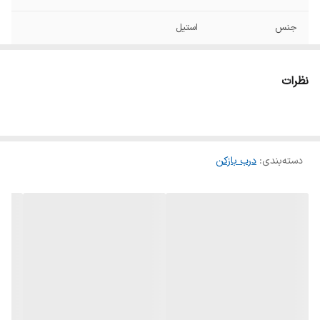
جنس
استیل
ویژگی های نظافتی
قابلیت نظافت آسان
نظرات
منبع تغذیه
4 عدد باتری قلمی
سایر مشخصات
ضد گرد و غبار راحت و خوش دست طراحی
ارگونومیک دو دکمه، آسان برای کار دارای درب
بطری خلاء، محکم و مقاوم
دسته‌بندی
:
درب بازکن
نوع گارانتی
گارانتی اصلی می سرویس
سایر ویژگی ها
دارای بدنه اکریلیک طراحی کانکتور سیلیکونی،
ضد لغزش و بادوام باز کردن سریع درب بطری در
چند ثانیه سازگا با اکثر بطریهای موجود در بازار
پوشش پایین قابل جدا شدن