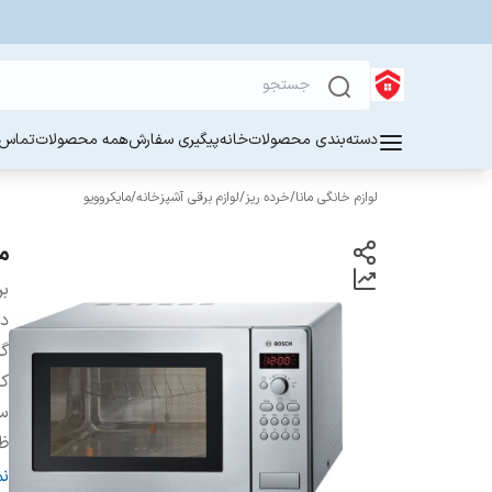
دسته‌بندی محصولات
خانه
پیگیری سفارش
همه محصولات
تماس ب
لوازم خانگی مانا
/
خرده ریز
/
لوازم برقی آشپزخانه
/
مایکروویو
مای
بر
دس
گر
کش
س
ظ
ت
ن