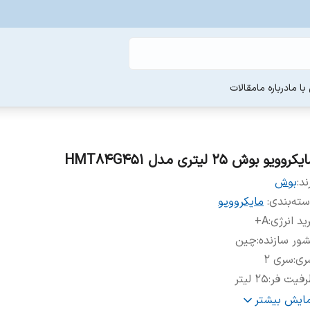
ا ما
درباره ما
مقالات
کروویو بوش 25 لیتری مدل HMT84G451
ند:
بوش
ته‌بندی
:
مایکروویو
ید انرژی
:
A+
ور سازنده
:
چین
ری
:
سری 2
رفیت فر
:
25 لیتر
وان مصرفی
:
1450 وات
مایش بیشتر