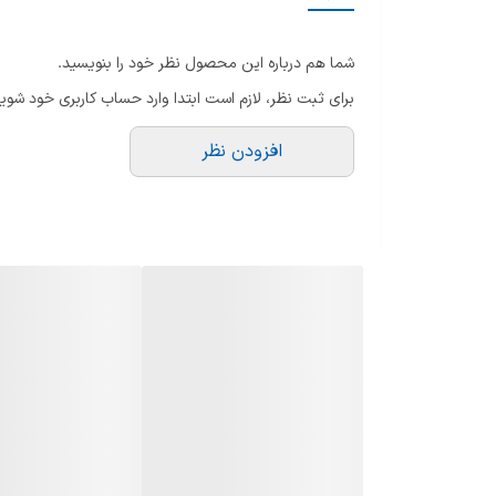
تا
توان مصرفی
لا
شما هم درباره این محصول نظر خود را بنویسید.
س
سیستم گرمایشی
برای ثبت نظر، لازم است ابتدا وارد حساب کاربری خود شوید
ان
عملکردها
ج
افزودن نظر
ج
برنامه خودکار
س
ج
برنامه ها
لو
تعداد برنامه ها
نم
نش
گریل
و
ار
نوع کنترل
ع
ع
کانوکشن
نو