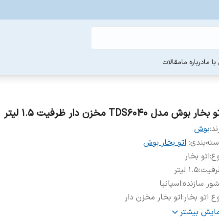
ا ما
درباره ما
مقالات
 بخار بوش مدل TDS6040 مخزن دار ظرفیت ۱.۵ لیتر
ند:
بوش
ته‌بندی
:
اتو بخار بوش
وع
:
اتو بخار
رفیت
:
۱.۵ لیتر
ور سازنده
:
اسپانیا
ع اتو بخار
:
اتو بخار مخزن دار
وان مصرفی
:
2400 وات
مایش بیشتر