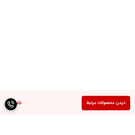
قابل تنظیم
ارتفاع
842 میلی متر
عرض
598 میلی متر
پمپ حرارتی
ندارد
عمق
613 میلی متر
عملکرد بارگیری
دارد
مجدد
فیلتر کرکی
دارد
ناموجود
دیدن محصولات مرتبط
طراحی ضد لرزش
دارد
ثبات و کم صدایی
بیشتر