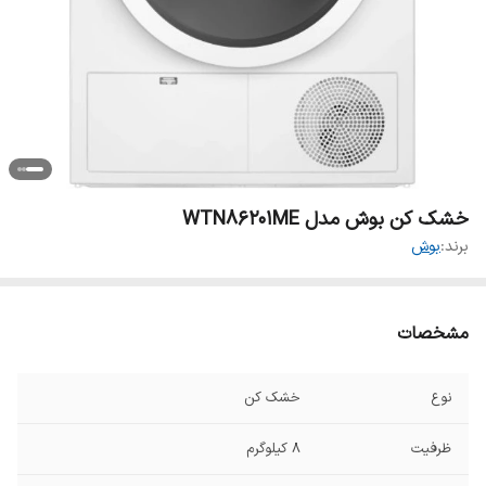
خشک کن بوش مدل WTN86201ME
برند:
بوش
مشخصات
نوع
خشک کن
ظرفیت
8 کیلوگرم