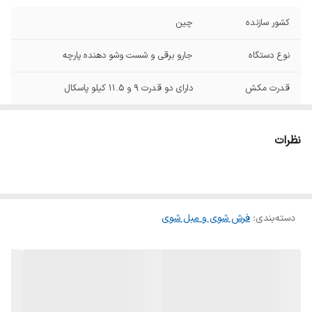
کشور سازنده
چین
نوع دستگاه
جارو برقی و شست وشو دهنده پارچه
قدرت مکش
دارای دو قدرت ۹ و ۱۱.۵ کیلو پاسکال
محل قرارگیری لوله
دارد
بر روی دستگاه
نظرات
دستگیره ارگونومیک
دارد
وزن
6 کیلوگرم
دسته‌بندی
:
فرش شوی و مبل شوی
مدت زمان کارکرد
بالای ۳۰ دقیقه زمان بخار
ظرفیت
مخزن آب تمیز ۱.۶ لیتر, مخزن آب کثیف ۱.۴
لیتر