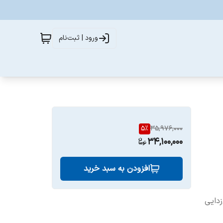
ورود | ثبت‌نام
5
%
35,976,000
34,100,000
افزودن به سبد خرید
زدایی