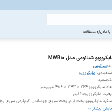
ا ما
درباره ما
مقالات
یکروویو شیائومی مدل MWB10
ند:
شیائومی
ته‌بندی
:
مایکروویو
نگ
:
سفید
عاد مایکروویو
:
۲۶۴ × ۳۴۳ × ۴۵۶ میلی‌متر
فیت مایکروویو
:
۲۰ لیتر
لکرد مایکروویو
:
پخت آرام, پخت سریع, جوشاندن, گرم‌کردن سریع, یخ‌
نامه خودکار مایکروویو
:
ندارد
مایش بیشتر