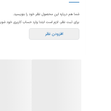
برنامه خودکار مایکروویو
شما هم درباره این محصول نظر خود را بنویسید.
سیستم گرمایشی مایکروویو
برای ثبت نظر، لازم است ابتدا وارد حساب کاربری خود شوید
حداکثر توان مصرفی مایکروویو
افزودن نظر
نوع کنترل مایکروویو
کانوکشن یا فن مایکروویو
تعداد سطح توان مایکروویو
سینی چرخان مایکروویو
جهت باز شدن درب مایکروویو
سایر ویژگی‌های مایکروویو