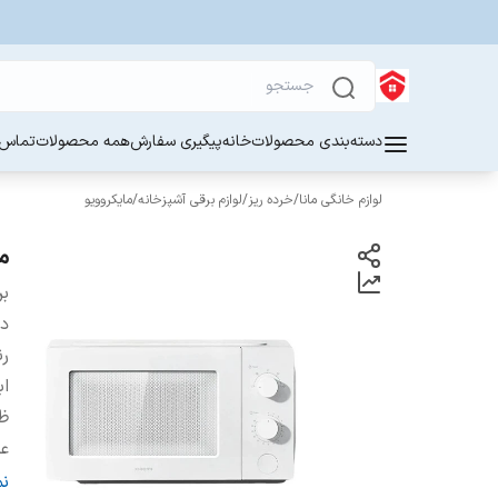
دسته‌بندی محصولات
خانه
پیگیری سفارش
همه محصولات
تماس ب
لوازم خانگی مانا
/
خرده ریز
/
لوازم برقی آشپزخانه
/
مایکروویو
ما
بر
دس
ر
اب
ظر
عم
بر
ن