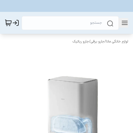
لوازم خانگی مانا
/
جارو برقی
/
جارو رباتیک