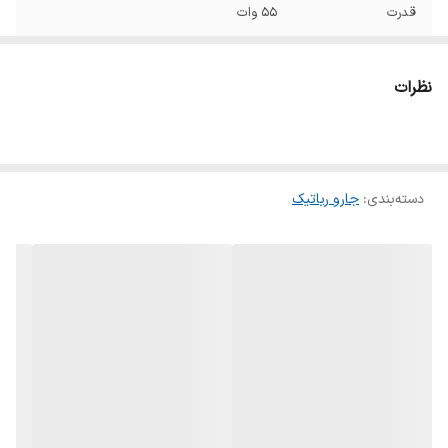
قدرت
55 وات
باتری
5200 میلی‌آمپرساعت (ظرفیت اسمی)
نظرات
زمان شارژ
حدود 6.5 ساعت
مدت‌زمان کارکرد
تا 160 دقیقه
دسته‌بندی
:
جارو رباتیک
ابعاد
350×350×97 میلی‌متر
وزن
3.7 کیلوگرم
ظرفیت مخزن زباله
0.45 لیتر
ظرفیت مخزن آب
4 لیتر
تمیز
ظرفیت مخزن آب
3.8 لیتر
کثیف