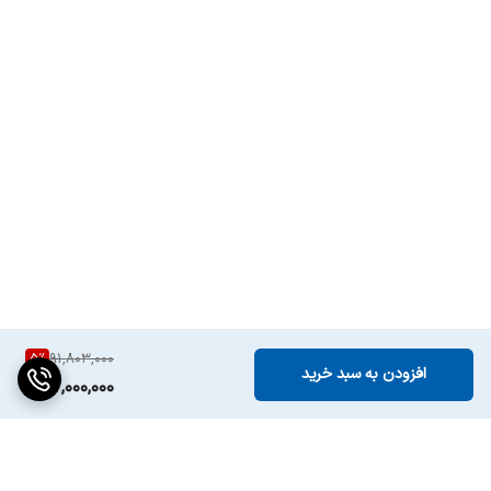
قابلیت تنظیم مکش
بله (چهار سطح: بی‌صدا، استاندارد، قوی، توربو)
قابلیت تنظیم جریان
بله
آب
قابلیت ایجاد دیوار
بله (از طریق اپلیکیشن)
مجازی
محدوده پوشش
تا 120 متر مربع در هر بار
نظافت
مناسب برای
خانه‌های متوسط تا بزرگ
5
%
91,803,000
افزودن به سبد خرید
نوع گارانتی
گارانتی اصلی می سرویس
87,000,000