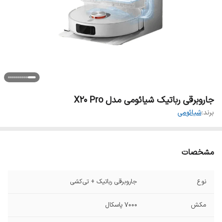
جاروبرقی رباتیک شیائومی مدل X20 Pro
برند:
شیائومی
مشخصات
نوع
جاروبرقی رباتیک + تی‌کشی
مکش
7000 پاسکال