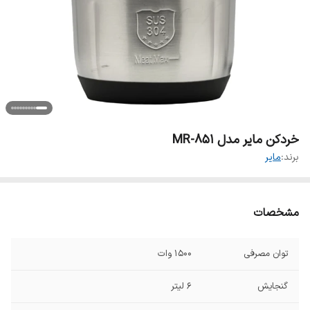
خردکن مایر مدل MR-851
برند:
مایر
مشخصات
توان مصرفی
۱۵۰۰ وات
گنجایش
۶ لیتر