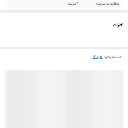
تنظیمات سرعت
۲ سرعته
شفت
گیربکسی
نظرات
تیغه ها
۵ پر استیل
ساختار بدنه
استیل ضد زنگ
دسته‌بندی
:
خرد کن
همراه با گارانتی
بله
اصلی
قابلیت شست و
دارد
شوی قطعات در
ماشین ظرفشویی