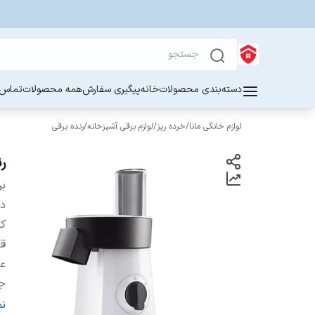
دسته‌بندی محصولات
خانه
پیگیری سفارش
همه محصولات
تماس ب
لوازم خانگی مانا
/
خرده ریز
/
لوازم برقی آشپزخانه
/
رنده برقی
رن
بر
دس
کش
قد
عم
ج
د
ن