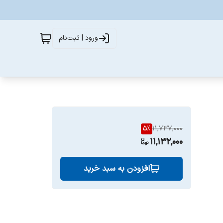
ورود | ثبت‌نام
5
%
11,737,000
11,132,000
افزودن به سبد خرید