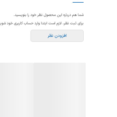
مح
دیسک برش ورقه ای ضخیم
ط
شما هم درباره این محصول نظر خود را بنویسید.
س
دیسک برش ورقه ای نازک
برای ثبت نظر، لازم است ابتدا وارد حساب کاربری خود شوید
نو
دیسک خلال کن
هم
افزودن نظر
دیسک رنده درشت
دیسک رنده رشته ساز یا ژولین
تعداد دیسک ها
نگهدارنده دیسک برای ثبات بیشتر
خردکن نگینی
دیسک پوره ساز