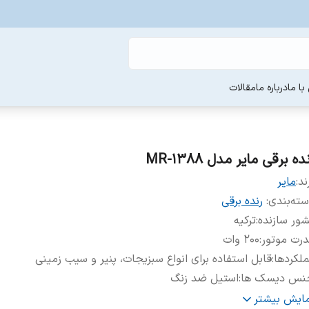
ا ما
درباره ما
مقالات
ده برقی مایر مدل MR-1388
ند:
مایر
ته‌بندی
:
رنده برقی
ور سازنده
:
ترکیه
رت موتور
:
200 وات
لکردها
:
قابل استفاده برای انواع سبزیجات، پنیر و سیب زمینی
نس دیسک ها
:
استیل ضد زنگ
یسک برش ورقه ای ضخیم
:
دارد
مایش بیشتر