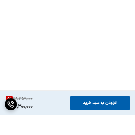
5
%
38,357,000
افزودن به سبد خرید
36,300,000