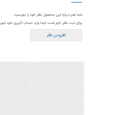
سایر توضیحات
شما هم درباره این محصول نظر خود را بنویسید.
سیستم ایمنی
برای ثبت نظر، لازم است ابتدا وارد حساب کاربری خود شوید
طول سیم
افزودن نظر
حداکثر توان مصرفی
نوع در
همراه با گارانتی اصلی
جنس بدنه
گنجایش کتری