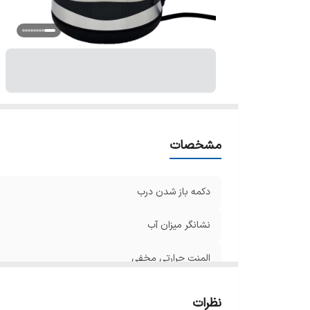
ت
س
ط
حد
نو
هم
ج
گ
مشخصات
دکمه باز شدن درب
نشانگر میزان آب
المنت حرارتی مخفی
قابلیت چرخش ۳۶۰ درجه
نظرات