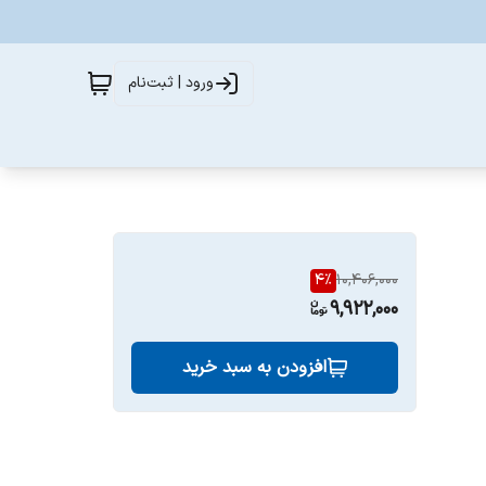
ورود | ثبت‌نام
4
%
10,406,000
9,922,000
افزودن به سبد خرید
آب موجود