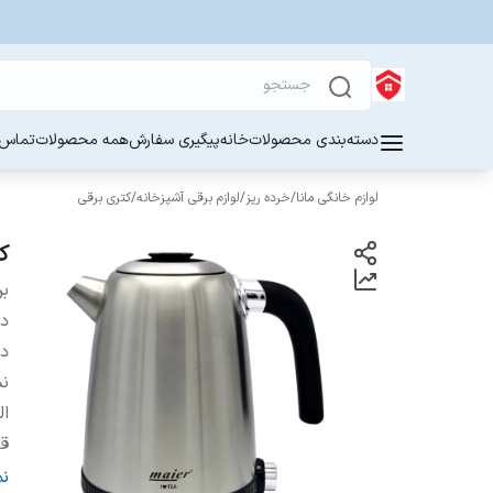
دسته‌بندی محصولات
خانه
پیگیری سفارش
همه محصولات
تماس ب
لوازم خانگی مانا
/
خرده ریز
/
لوازم برقی آشپزخانه
/
کتری برقی
کت
بر
دس
دک
نش
ال
قا
سا
ن