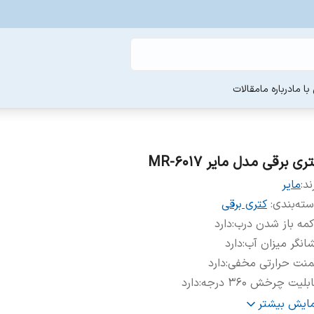
ا ما
درباره ما
مقالات
ری برقی مدل مایر MR-6017
ند:
مایر
ته‌بندی
:
کتری برقی
مه باز شدن درب
:
دارد
انگر میزان آب
:
دارد
منت حرارتی مخفی
:
دارد
بلیت چرخش ۳۶۰ درجه
:
دارد
یر
دارای گیج نشان دهنده دمای آب, - دارای نشانگر میزان 
مایش بیشتر