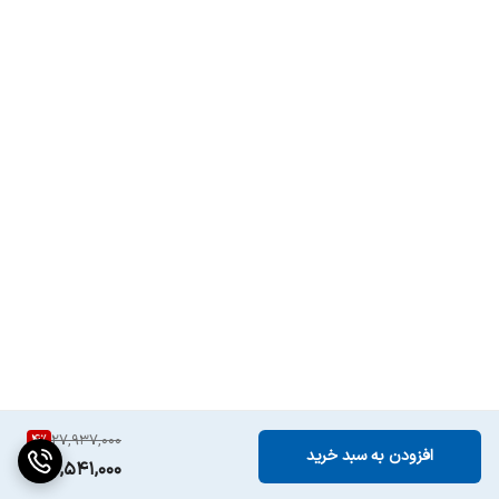
4
%
27,937,000
افزودن به سبد خرید
26,541,000