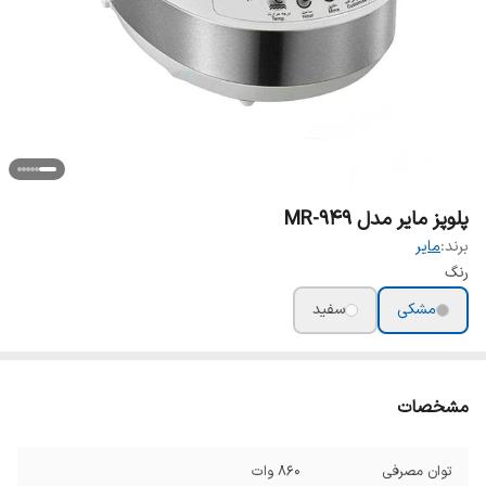
پلوپز مایر مدل MR-949
برند:
مایر
رنگ
مشکی
سفید
مشخصات
توان مصرفی
860 وات