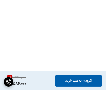
5
%
13,310,000
افزودن به سبد خرید
12,584,000