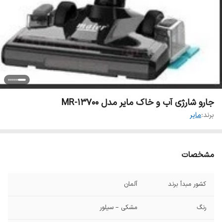
جارو شارژی آب و خاک مایر مدل MR-13700
برند:
مایر
مشخصات
کشور مبدأ برند
آلمان
رنگ
مشکی – سیلور