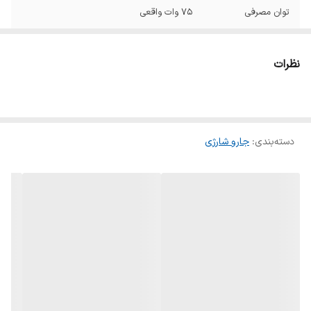
توان مصرفی
75 وات واقعی
مدت زمان شارژ شدن
3.5 ساعت
نظرات
مدت استفاده پس از
45 دقیقه
شارژ
نوع باطری
Li-Ion 14.4 V, 2200 mAh
دسته‌بندی
:
جارو شارژی
منبع تغذیه
باتری لیتیومی
ولتاژ باتری
۱۴.۴ V
نوع فیلتر
HEPA
وزن
1.5 کیلوگرم
مخزن آب
دارد