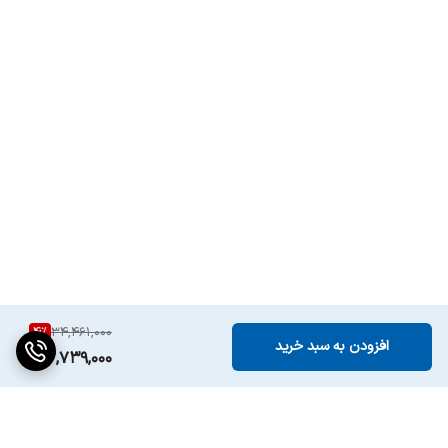
4
%
34,461,000
افزودن به سبد خرید
32,739,000