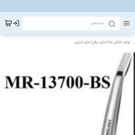
لوازم خانگی مانا
/
جارو برقی
/
جارو شارژی