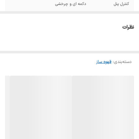
کنترل پنل
دکمه ای و چرخشی
جنس بدنه
استیل ضد زنگ
نظرات
نمایشگر
ندارد
نوشیدنی‌های قابل
اسپرسو – کافه لاته – کافه موکا – کاپوچینو –
تهیه
شیر گرم – آب جوش
دسته‌بندی
:
قهوه ساز
فشار بخار
15 بار
قابلیت تنظیم میزان
دارد
بخار
نوع محصول
اسپرسوساز دستی
کشور تولید کننده
چین
تعداد نازل قهوه
2 عدد