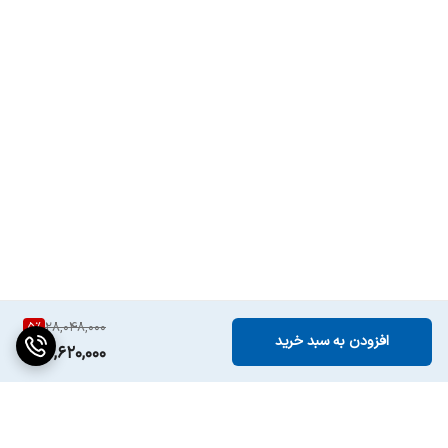
کردن آماده شدن
فنجان نوشیدنی در
یک چشم بهم زدن
قابلیت دسترسی
کف شیر
جداگانه
وزن
6.5 کیلوگرم
ارتفاع
370 میلیمتر
عرض
320 میلیمتر
سیستم نظافت
قابلیت رسوب زدایی، تمیزکنندگی و شستشو
5
%
28,048,000
افزودن به سبد خرید
26,620,000
عمق
260 میلیمتر
قابلیت جداشدن
دارد
مخزن آب