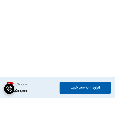
5
%
86,900,000
افزودن به سبد خرید
82,500,000