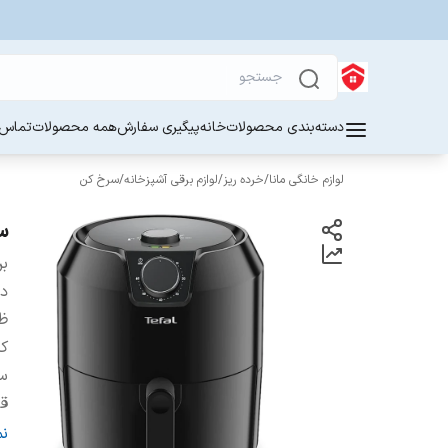
دسته‌بندی محصولات
خانه
پیگیری سفارش
همه محصولات
تماس ب
لوازم خانگی مانا
/
خرده ریز
/
لوازم برقی آشپزخانه
/
سرخ کن
سر
بر
دس
ظ
کش
س
قا
ج
ن