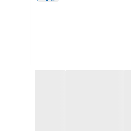
– سبزیجات – دسر