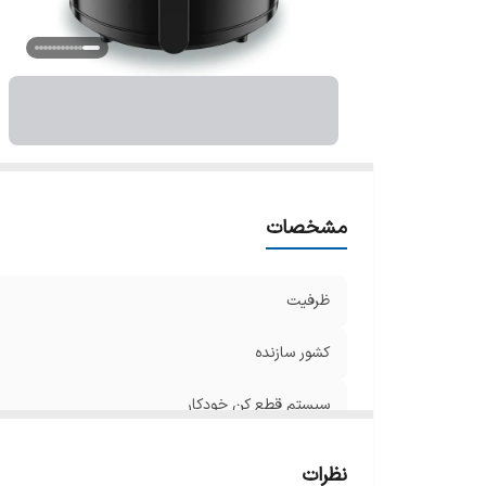
ج
عم
پن
بر
ها
س
تا
ظ
مشخصات
و
س
ظرفیت
ق
اب
کشور سازنده
هم
سیستم قطع کن خودکار
سر
قابلیت تنظیم دما و زمان
نظرات