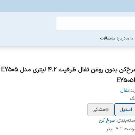
ا ما
درباره ما
مقالات
سرخ‌کن بدو
EY505
ند:
تفال
نگ
استیل
مشکی
ته‌بندی
:
سرخ کن
رفیت
:
۴.۲ لیتر