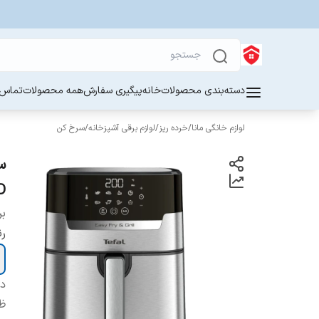
دسته‌بندی محصولات
خانه
پیگیری سفارش
همه محصولات
تماس ب
لوازم خانگی مانا
/
خرده ریز
/
لوازم برقی آشپزخانه
/
سرخ کن
D
بر
ر
دس
ظ