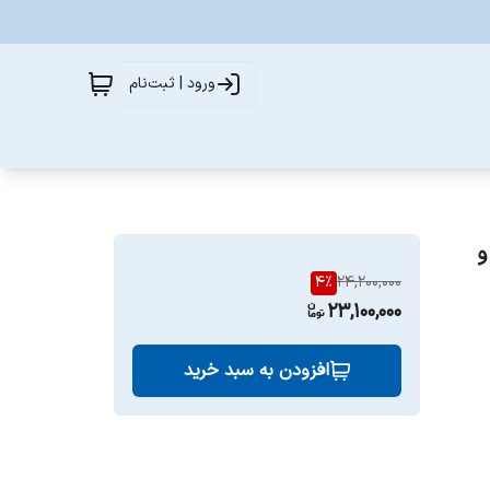
ورود | ثبت‌نام
ن روغن تفال ظرفیت 4.2 لیتری مدل EY505 و
4
%
24,200,000
23,100,000
افزودن به سبد خرید