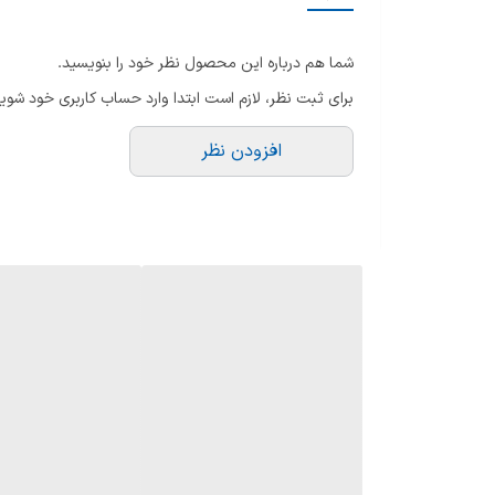
ظر
سیستم قطع کن خودکار
تک
شما هم درباره این محصول نظر خود را بنویسید.
من
قابلیت تنظیم دما و زمان
برای ثبت نظر، لازم است ابتدا وارد حساب کاربری خود شوید
س
تعداد برنامه پخت
لو
افزودن نظر
سا
نشانگر آماده به پخت
م
ق
جنس بدنه
هم
سر
جنس کاسه
پنجره شفاف برای کنترل کامل روند پخت
عملکرد
برنامه ها