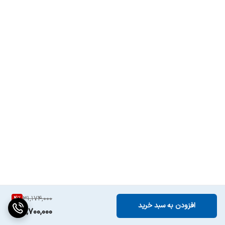
همراه با گارانتی
بله
اصلی
4
%
31,174,000
افزودن به سبد خرید
29,700,000