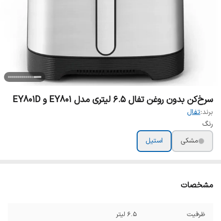
سرخ‌کن بدون روغن تفال 6.5 لیتری مدل EY801 و EY801D
برند:
تفال
رنگ
مشکی
استیل
مشخصات
ظرفیت
۶.۵ لیتر