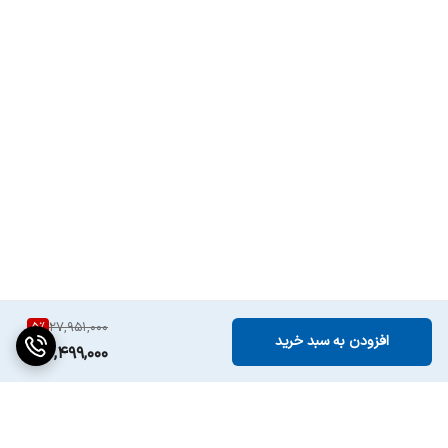
5
%
27,951,000
افزودن به سبد خرید
26,499,000