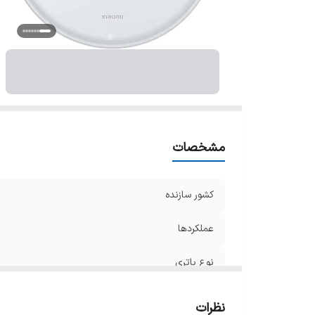
نو
ق
ج
سا
ا
می
م
اس
مشخصات
ح
نش
کشور سازنده
با
مک
عملکردها
اس
نوع باتری
ن
ن
قدرت مکش
س
نظرات