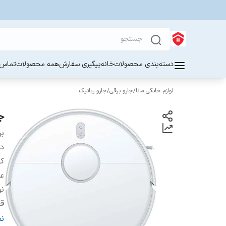
دسته‌بندی محصولات
خانه
پیگیری سفارش
همه محصولات
تماس ب
لوازم خانگی مانا
/
جارو برقی
/
جارو رباتیک
جا
بر
دس
کش
عم
نو
ق
ظر
ن