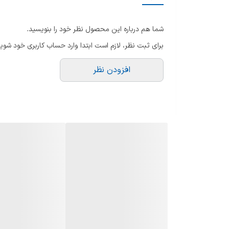
ظرفیت جعبه گرد و غبار
نو
شما هم درباره این محصول نظر خود را بنویسید.
تا
نوع جارو برقی
برای ثبت نظر، لازم است ابتدا وارد حساب کاربری خود شوید
تع
قابلیت خشک کردن سطح
ع
افزودن نظر
ع
جنس بدنه
س
سازگار با
امکان شستشوی سطوح با رطوبت
نو
میزان شارژدهی باتری
مدت زمان شارژ شدن کامل
استند شارژ