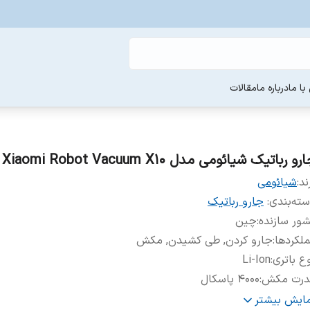
ا ما
درباره ما
مقالات
رو رباتیک شیائومی مدل Xiaomi Robot Vacuum X10
ند:
شیائومی
ته‌بندی
:
جارو رباتیک
ور سازنده
:
چین
لکردها
:
جارو کردن, طی کشیدن, مکش
ع باتری
:
Li-Ion
درت مکش
:
4000 پاسکال
فیت جعبه گرد و غبار
:
2.5 لیتر
مایش بیشتر