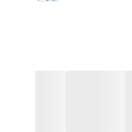
انجام همزمان جارو و طی کشی, دارا بودن سیستم عامل OTA
یکند),