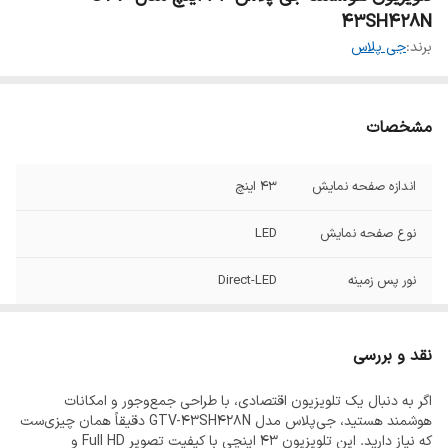
43SH428N
برند:
جی پلاس
مشخصات
اندازه صفحه نمایش
43 اینچ
نوع صفحه نمایش
LED
نور پس زمینه
Direct-LED
زمان پاسخگویی پنل
8ms
نقد و بررسی
نوع پنل
IPS
اگر به دنبال یک تلویزیون اقتصادی، با طراحی جمع‌وجور و امکانات
هوشمند هستید، جی‌پلاس مدل GTV-43SH428N دقیقاً همان چیزی‌ست
کاهش دهنده نویز
دارد
که نیاز دارید. این تلویزیون ۴۳ اینچی با کیفیت تصویر Full HD و
تصویر