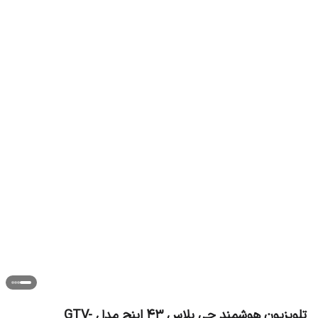
تلویزیون هوشمند جی پلاس 43 اینچ مدل GTV-