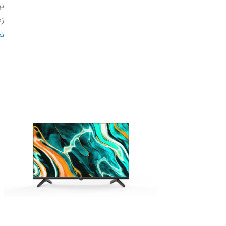
نو
زم
نو
ن
کا
زا
سی
می
مق
ام
I
ح
نو
پ
B
ر
مر