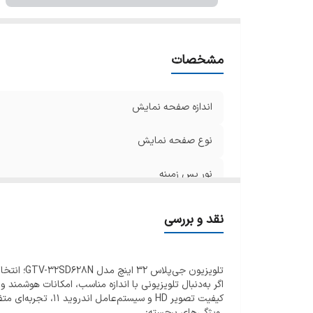
مشخصات
اندازه صفحه نمایش
نوع صفحه نمایش
نور پس زمینه
زمان پاسخگویی پنل
نقد و بررسی
نوع پنل
تلویزیون جی‌پلاس ۳۲ اینچ مدل GTV-32SD628N؛ انتخابی هوشمندانه برای فضاهای کوچک
کاهش دهنده نویز تصویر
کیفیت تصویر HD و سیستم‌عامل اندروید ۱۱، تجربه‌ای متفاوت از تماشای برنامه‌های مورد علاقه‌تان را فراهم می‌کند.
زاویه دید گسترده
ویژگی‌های برجسته: