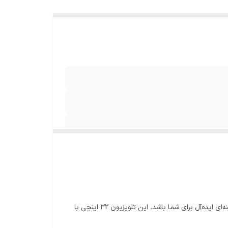
اگر به‌دنبال تلویزیونی با اندازه مناسب، امکانات هوشمند و قیمت اقتصادی هستید، تلویزیون جی‌پلاس مدل GTV-32SD628N می‌تواند گزینه‌ای ایده‌آل برای شما باشد. این تلویزیون ۳۲ اینچی با