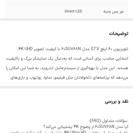
نور پس زمینه
Direct-LED
زمان پاسخگویی پنل
10ms
توضیحات
نوع پنل
IPS
تلویزیون 60 اینچ GTV مدل 60SU768N با کیفیت تصویر 4K UHD،
کاهش دهنده نویز
دارد
انتخابی مناسب برای کسانی است که به‌دنبال یک نمایشگر بزرگ و باکیفیت
تصویر
هستند. این مدل با بهره‌گیری از سیستم‌عامل اندروید، به شما این امکان را
زاویه دید گسترده
دارد
می‌دهد که برنامه‌های دلخواه‌تان مثل فیلیمو، نماوا، یوتیوب و بازی‌های
اندرویدی را مستقیماً روی تلویزیون اجرا کنید.
میلیاردها رنگ غنی
دارد
نقد و بررسی
مقدار حافظه RAM
2G
طراحی مینیمال و باریک این دستگاه، به‌خوبی با دکوراسیون مدرن هماهنگ
می‌شود. این تلویزیون دارای چندین درگاه HDMI و USB برای اتصال
سیستم عامل- OS
Google TV
سؤالات متداول (FAQ):
دستگاه‌های جانبی، گیرنده دیجیتال داخلی و قابلیت اتصال به اینترنت
آیا مدل 60SU768N از وضوح 4K پشتیبانی می‌کند؟
امکانات هوشمند
دارد
بله، این مدل از رزولوشن 4K Ultra HD پشتیبانی می‌کند و کیفیت تصویر