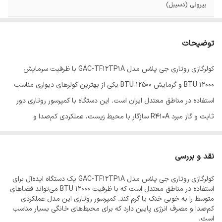
بیرونی (دسیبل)
وزن واحد بیرونی
25
(کیلوگرم)
توضیحات
گاز مبرد
R410a
کولرگازی روتاری جی پلاس مدل GAC-TF12TP1A با ظرفیت سرمایش
12000 BTU و گرمایش 12500 BTU یکی از بهترین کولرهای دیواری مناسب
ابعاد پنل داخلی
790x275x192
(عمق*ارتفاع*عرض)
استفاده در مناطق معتدل ایران است. این دستگاه با کمپرسور روتاری دور
میلی متر
ثابت و گاز مبرد R410A سازگار با محیط زیست، عملکردی کم‌صدا و
ابعاد پنل خارجی
777x290x498
کم‌مصرف دارد. پره‌های طلایی ضدزنگ در این مدل، مقاومت در برابر
(عمق x ارتفاع x
خوردگی و طول عمر بالاتر را تضمین می‌کنند.
عرض)
نقد و بررسی
ظرفیت سرمایشی
12000
کولرگازی روتاری جی پلاس مدل GAC-TF12TP1A یک دستگاه ایده‌آل برای
این کولرگازی قابلیت سرمایش و گرمایش دارد و می‌تواند فضاهای تا ۳۰
Btu/h
استفاده در مناطق معتدل است که با ظرفیت 12000 BTU می‌تواند فضاهای
متر مربع را به خوبی تحت پوشش قرار دهد. رده انرژی A+ و قابلیت عملکرد
متوسط را به خوبی خنک یا گرم کند. کمپرسور روتاری این مدل عملکردی
کم‌صدا و مصرف انرژی پایین دارد که برای محیط‌های خانگی بسیار مناسب
محدوده دمایی
15-48
تا دمای ۴۸ درجه سانتی‌گراد، این محصول را برای مناطق معتدل و گرمسیر
است.
سرمایش