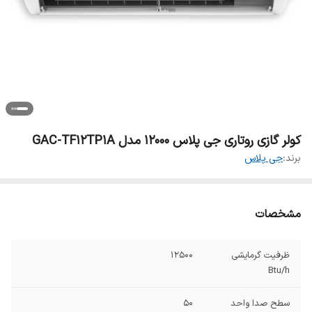
کولر گازی روتاری جی پلاس 12000 مدل GAC-TF12TP1A
برند:
جی پلاس
مشخصات
ظرفیت گرمایشی
12500
Btu/h
سطح صدا واحد
50