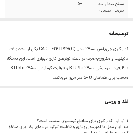
سطح صدا واحد
57
بیرونی (دسیبل)
وزن واحد بیرونی
36
(کیلوگرم)
توضیحات
ابعاد پنل داخلی
920x306x195
کولر گازی جی‌پلاس ۲۴۰۰۰ مدل GAC-TF24TP3B(C) یکی از محصولات
(عمق*ارتفاع*عرض)
میلی متر
باکیفیت و مقرون‌به‌صرفه در دسته کولرهای گازی دیواری است. این دستگاه
با ظرفیت سرمایشی ۲۴۰۰۰ BTU/hr و ظرفیت گرمایشی ۲۴۵۰۰ BTU/hr،
ظرفیت سرمایشی
24000
مناسب برای فضاهای تا ۵۰ متر مربع می‌باشد.
Btu/h
گاز مبرد
R410a
از ویژگی‌های برجسته این مدل می‌توان به موارد زیر اشاره کرد:
نقد و بررسی
محدوده دمایی
15-60
سرمایش
کمپرسور روتاری با عملکرد بالا و صدای کم، مناسب برای مناطق
۱. آیا این کولر گازی برای مناطق گرمسیری مناسب است؟
گرمسیری.
بله، این مدل با کمپرسور روتاری و قابلیت کارکرد در دمای بالا، برای مناطق
محدوده دمایی
7-27- درجه سانتیگراد
گرمسیری طراحی شده است.