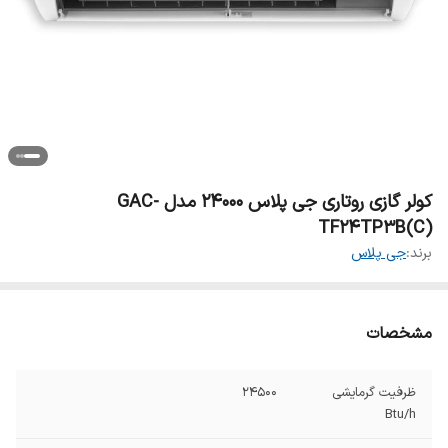
کولر گازی روتاری جی پلاس 24000 مدل GAC-
TF24TP3B(C)
برند:
جی پلاس
مشخصات
ظرفیت گرمایشی
24500
Btu/h