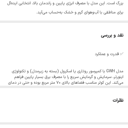
بزرگ است. این مدل با مصرف انرژی پایین و راندمان بالا، انتخابی ایده‌آل
نمایشگر دیجیتال
دارد
برای مناطقی با آب‌و‌هوای گرم و خشک به‌حساب می‌آید.
روی پنل
لوله فابریک
دارد
نقد و بررسی
فیلتر کربن فعال
دارد
✅ قدرت و عملکرد
فن هوشمند
دارد
سیستم عیب یابی
دارد
مدل GWH با کمپرسور روتاری یا اسکرول (بسته به زیرمدل) و تکنولوژی
هوشمند
اینورتر، سرمایش و گرمایش سریع را با مصرف برق بسیار پایین فراهم
می‌کند. این کولر مناسب فضاهای بالای ۷۰ متر مربع بوده و حتی در دمای
بالای ۵۰ درجه نیز عملکرد پایداری دارد.
جعبه برق نسوز
دارد
نظرات
نوع برق مصرفی
تک فاز
✅ امکانات و طراحی
نشانگر روی پنل
دارد
این دستگاه معمولاً دارای امکاناتی مانند سیستم خواب هوشمند، نمایشگر