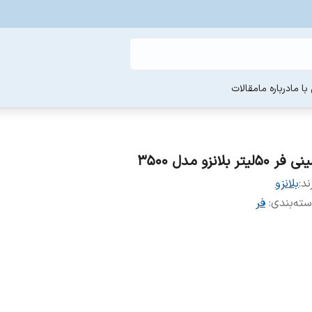
ا ما
درباره ما
مقالات
 فر 50لیتر بلانزو مدل 3500
ند:
بلانزو
ته‌بندی
:
فر