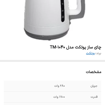
چای ساز یوتکث مدل TM-1040
برند:
یوتکث
مشخصات
جریان
۲۸۰ وات
قدرت
۱۷۰۰ وات