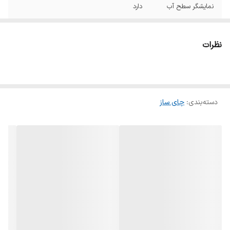
نمایشگر سطح آب
دارد
فیلتر های فول
دارد
استیل
نظرات
قابلیت چرخش ۳۶۰
دارد
درجه
قابلیت گرم نگه
دارد
دسته‌بندی
:
چای ساز
داشتن قوری
فیلتر های فولادی
دارد
ضد زنگ
فناوری جدید در
دارد
کنترل حرارت المنت
کتری
قطع کننده ی جوش
دارد