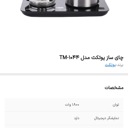
چای ساز یوتکث مدل TM-1044
برند:
یوتکث
مشخصات
توان
1800 وات
نمایشگر دیجیتال
دارد