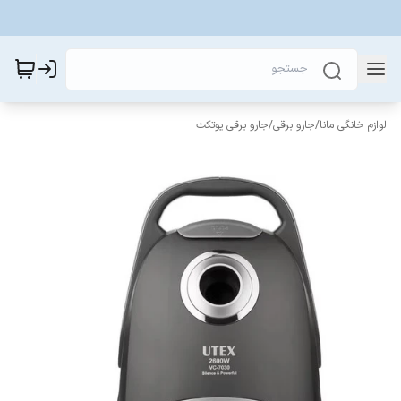
لوازم خانگی مانا
/
جارو برقی
/
جارو برقی یوتکث