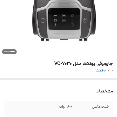
جاروبرقی یوتکث مدل VC-7030
برند:
یوتکث
مشخصات
قدرت مکش
2600 وات