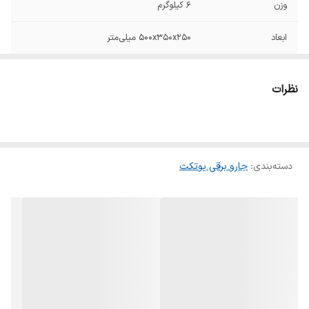
وزن
6 کیلوگرم
ابعاد
500x350x250 میلی‌متر
تعداد چرخ
3 عدد
نظرات
نوع جارو برقی
کیسه‌ دار
دستگاه نمایش
لمسی
وضعیت
دسته‌بندی
:
جارو برقی یوتکث
محدوده طول کابل
5 تا 10 متر
برق
قدرت موتور
2600 وات
توضیحات پاکت جارو
قابل تعویض
برقی