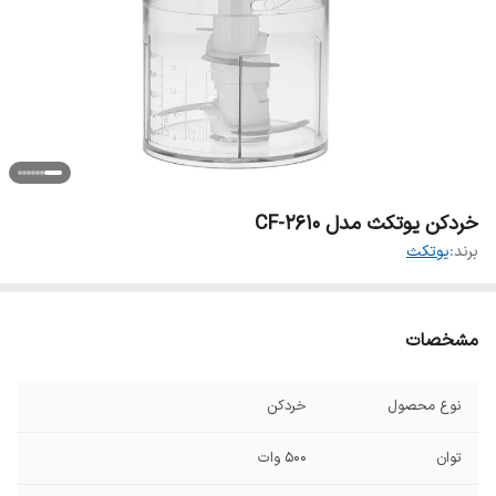
خردکن یوتکث مدل CF-2610
برند:
یوتکث
مشخصات
نوع محصول
خردکن
توان
500 وات