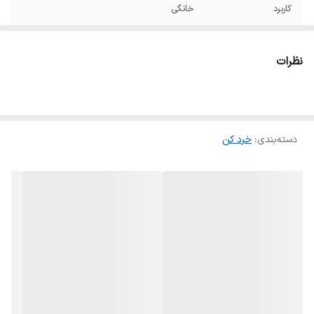
کاربرد
خانگی
جنس بدنه
شیشه
نظرات
ولتاژ/فرکانس (ولت
220-240 ولت
/ هرتز)
کنترل پنل
دکمه فشاری
دسته‌بندی
:
خرد کن
صفحه نمایشگر
ندارد
سیستم قطع خودکار
ندارد
قابلیت شستشو
دارد
لوازم جانبی در
ماشین ظرفشویی
تیغه خردکن
دارد