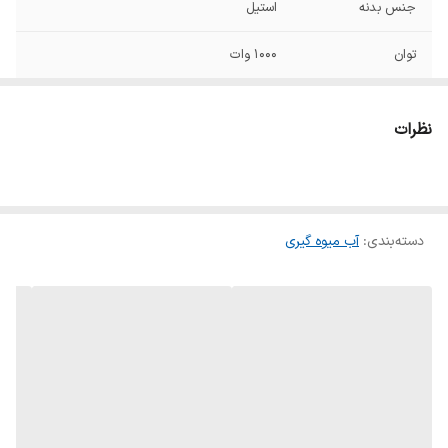
جنس بدنه
استیل
توان
1000 وات
کنترل پنل
لمسی
نظرات
صفحه نمایشگر
دارد
قابلیت شستشو
دارد
لوازم جانبی در
ماشین ظرفشویی
دسته‌بندی
:
آب میوه گیری
جنس تیغه (صافی)
استیل ضد زنگ
جنس توری
استیل ضد زنگ
عملکرد لحظه ای
بله
پالس