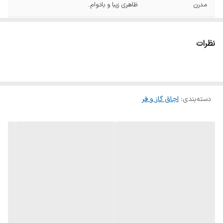
مدرن
ظاهری زیبا و بادوام.
توان بالا
با توان مصرفی 1700 وات، نتایج پختی بی‌نظیر
را ارائه می‌دهد.
نظرات
تنوع در روش پخت
امکان دود کردن، آبگیری و خشک کردن مواد
غذایی برای تجربه‌ای متفاوت.
گرم نگه داشتن غذا
قابلیت حفظ دمای مطلوب غذا بدون از دست
دسته‌بندی
:
اجاق گاز و فر
دادن کیفیت.
عملکرد هوشمند
تنظیمات آسان و چندین حالت پخت برای
تطبیق با نیازهای مختلف آشپزی.
همراه با گارانتی
بله
اصلی