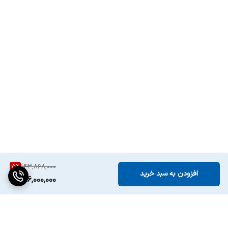
5
%
143,868,000
افزودن به سبد خرید
136,000,000