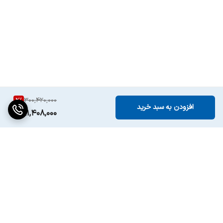
توضیحات گارانتی
نصب،راه اندازی و گارانتی محصول به صورت
رایگان
نوع گارانتی
گارانتی اصلی گروه انتخاب
نصب
جهت نصب محصول با شماره 1699 تماس
حاصل فرمایید
2
%
300,420,000
امکان دریافت هشدار
دارد
افزودن به سبد خرید
291,408,000
روی موبایل برای
سرویس های دوره
ای
وارد کردن تاریخ
دارد
مصرف مواد غذایی و
دریافت هشدار در
زمان پایان
برگشت به بالا