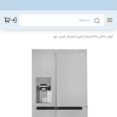
لوازم خانگی مانا
/
یخچال فریزر
/
یخچال فریزر دوو