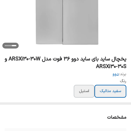
یخچال ساید بای ساید دوو 36 فوت مدل ARSXi30-30W و
ARSXi30-30S
برند:
دوو
رنگ
سفید متالیک
استیل
مشخصات