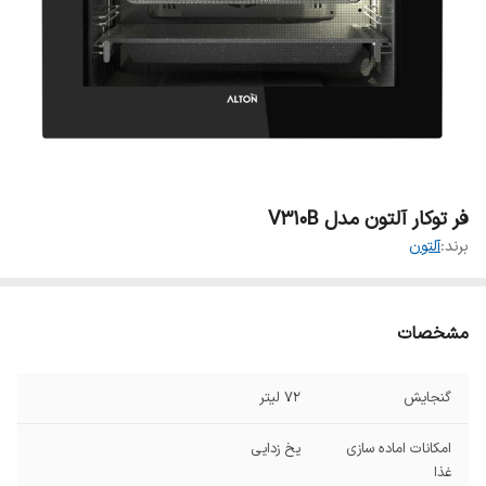
فر توکار آلتون مدل V310B
برند:
آلتون
مشخصات
گنجایش
۷۲ لیتر
امکانات اماده سازی
یخ زدایی
غذا