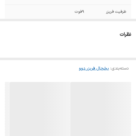
ظرفیت فریزر
۹فوت
تعداد طبقات یخچال
۴ عدد
نظرات
تعداد طبقات درب
۵عدد
یخچال
ابعاد
۱۸۱.۶*۷۲*۹۱.۶
دسته‌بندی
:
یخچال فریزر دوو
تعداد طبقات درب
۳عدد
فریزر
اخطار صوتی باز
دارد
ماندن درب
سیستم سرمایش
دارد
سریع یخچال/
سیستم انجماد سریع