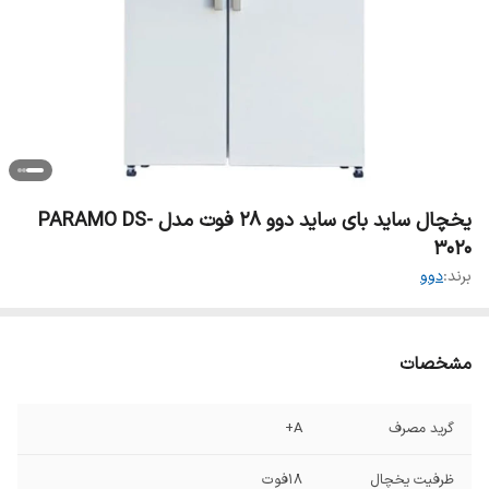
یخچال ساید بای ساید دوو 28 فوت مدل PARAMO DS-
3020
برند:
دوو
مشخصات
گرید مصرف
A+
ظرفیت یخچال
۱۸فوت