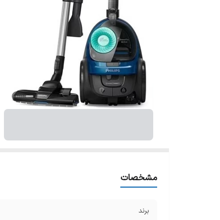
ج
گ
فی
نو
فی
فی
کو
ج
چرخش
تع
می
ظر
کن
مشخصات
شع
س
برند
اق