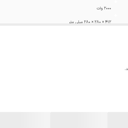
راه با گارانتی اصلی
:
بله
۲۰۰۰ وات
۴۱۲ × ۲۸۰ × ۲۸۰ میلی متر
۵ کیلوگرم
جاروبرقی مخزن دار
پلاستیکی
.
۱.۵ لیتر
دارد
Active HEPA
دارد