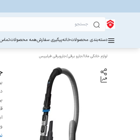
دسته‌بندی محصولات
خانه
پیگیری سفارش
همه محصولات
تماس ب
لوازم خانگی مانا
/
جارو برقی
/
جاروبرقی فیلیپس
جا
بر
دس
بر
ق
اب
و
نو
ن