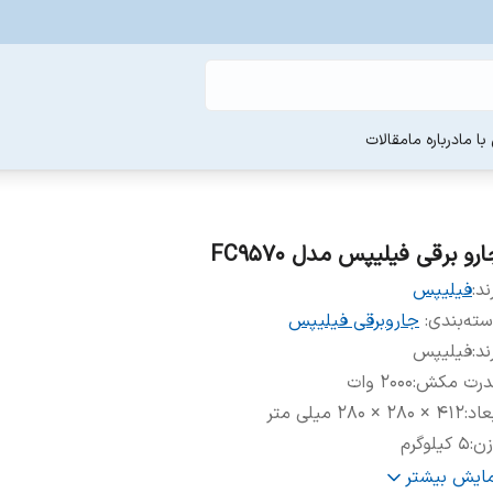
ا ما
درباره ما
مقالات
رو برقی فیلیپس مدل FC9570
ند:
فیلیپس
ته‌بندی
:
جاروبرقی فیلیپس
ند
:
فیلیپس
درت مکش
:
۲۰۰۰ وات
عاد
:
۴۱۲ × ۲۸۰ × ۲۸۰ میلی متر
زن
:
۵ کیلوگرم
ع جارو برقی
:
جاروبرقی مخزن دار
مایش بیشتر